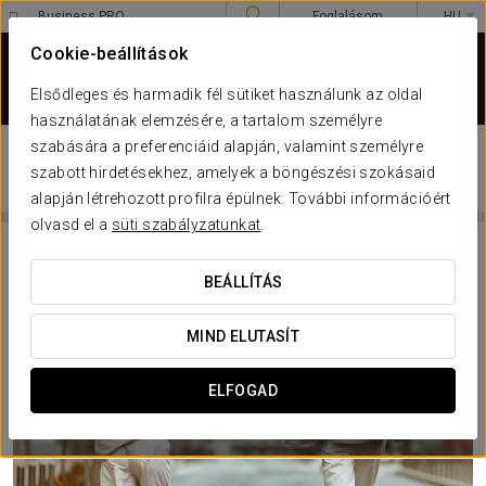
Business PRO
Foglalásom
HU
Sign in to Star Traveler or Corporate
****
Cookie-beállítások
EUROSTARS DANUBE
BUDAPEST
Elsődleges és harmadik fél sütiket használunk az oldal
Budapest
használatának elemzésére, a tartalom személyre
ROMANTIKUS ÉLMÉNY
szabására a preferenciáid alapján, valamint személyre
szabott hirdetésekhez, amelyek a böngészési szokásaid
EUROSTARS DANUBE BUDAPEST
alapján létrehozott profilra épülnek. További információért
olvasd el a
süti szabályzatunkat
.
BEÁLLÍTÁS
MIND ELUTASÍT
ELFOGAD