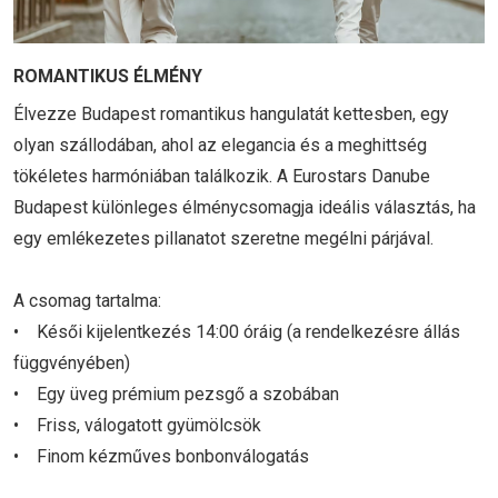
ROMANTIKUS ÉLMÉNY
Élvezze Budapest romantikus hangulatát kettesben, egy
olyan szállodában, ahol az elegancia és a meghittség
tökéletes harmóniában találkozik. A Eurostars Danube
Budapest különleges élménycsomagja ideális választás, ha
egy emlékezetes pillanatot szeretne megélni párjával.
A csomag tartalma:
• Késői kijelentkezés 14:00 óráig (a rendelkezésre állás
függvényében)
• Egy üveg prémium pezsgő a szobában
• Friss, válogatott gyümölcsök
• Finom kézműves bonbonválogatás