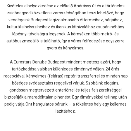
Kivételes elhelyezkedése az előkelő Andrássy út és a történelmi
zsidónegyed közvetlen szomszédságában teszi lehetővé, hogy
vendégeink Budapest legizgalmasabb éttermeihez, bárjaihoz,
kulturális helyszíneihez és ikonikus látnivalóihoz csupán néhány
lépésnyi távolságra legyenek. A környéken több metró- és
autóbuszmegálló is található, így a város felfedezése egyszerre
gyors és kényelmes.
A Eurostars Danube Budapest mindent megtesz azért, hogy
tartózkodása valóban különleges élménnyé váljon. 24 órás
recepcióval, kényelmes (feláras) reptéri transzferrel és minden nap
bőséges svédasztalos reggelivel várjuk. Szobáink elegáns,
gondosan megtervezett enteriőrrel és teljes felszereltséggel
biztosítják a maradéktalan pihenést. Egy élményekkel teli nap után
pedig várja Önt hangulatos bárunk — a tökéletes hely egy kellemes
lazításhoz.