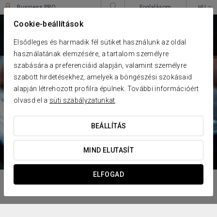
Business PRO
Foglalásom
HU
Sign in to Star Traveler or Corporate
****
Cookie-beállítások
EUROSTARS DANUBE
BUDAPEST
Elsődleges és harmadik fél sütiket használunk az oldal
Budapest
használatának elemzésére, a tartalom személyre
szabására a preferenciáid alapján, valamint személyre
szabott hirdetésekhez, amelyek a böngészési szokásaid
alapján létrehozott profilra épülnek. További információért
olvasd el a
süti szabályzatunkat
.
BEÁLLÍTÁS
MIND ELUTASÍT
ELFOGAD