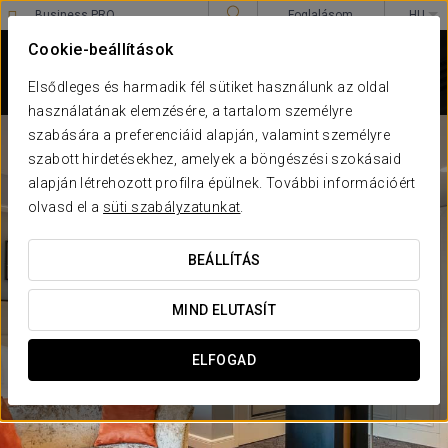
Business PRO
Foglalásom
HU
Sign in to Star Traveler or Corporate
****
Cookie-beállítások
EUROSTARS DANUBE
BUDAPEST
Elsődleges és harmadik fél sütiket használunk az oldal
Budapest
használatának elemzésére, a tartalom személyre
szabására a preferenciáid alapján, valamint személyre
szabott hirdetésekhez, amelyek a böngészési szokásaid
alapján létrehozott profilra épülnek. További információért
olvasd el a
süti szabályzatunkat
.
BEÁLLÍTÁS
MIND ELUTASÍT
ELFOGAD