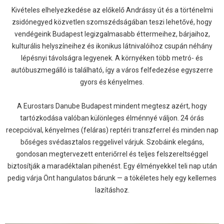
Kivételes elhelyezkedése az előkelő Andrássy út és a történelmi
zsidónegyed közvetlen szomszédságában teszi lehetővé, hogy
vendégeink Budapest legizgalmasabb éttermeihez, bárjaihoz,
kulturális helyszíneihez és ikonikus látnivalóihoz csupán néhány
lépésnyi távolságra legyenek. A környéken több metró- és
autóbuszmegálló is található, így a város felfedezése egyszerre
gyors és kényelmes.
A Eurostars Danube Budapest mindent megtesz azért, hogy
tartózkodása valóban különleges élménnyé váljon. 24 órás
recepcióval, kényelmes (feláras) reptéri transzferrel és minden nap
bőséges svédasztalos reggelivel várjuk. Szobáink elegáns,
gondosan megtervezett enteriőrrel és teljes felszereltséggel
biztosítják a maradéktalan pihenést. Egy élményekkel teli nap után
pedig várja Önt hangulatos bárunk — a tökéletes hely egy kellemes
lazításhoz.