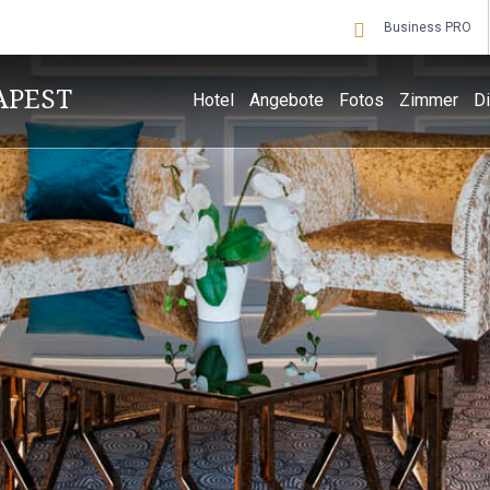
Business PRO
APEST
Hotel
Angebote
Fotos
Zimmer
Di