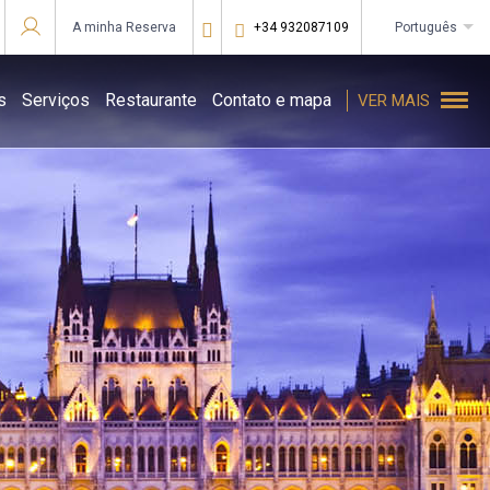
A minha Reserva
+34 932087109
português
Iniciar sessão no Star Traveler ou Corporate
s
Serviços
Restaurante
Contato e mapa
VER MAIS