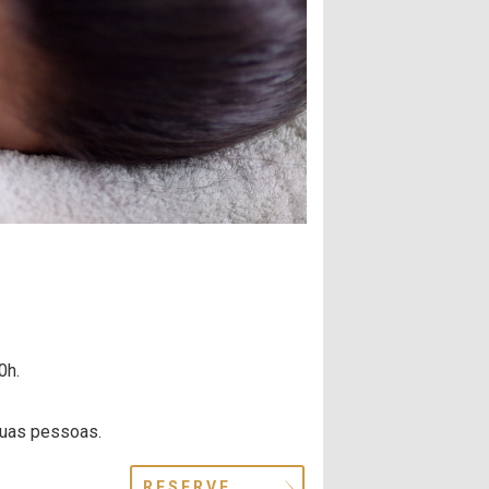
0h.
duas pessoas.
RESERVE